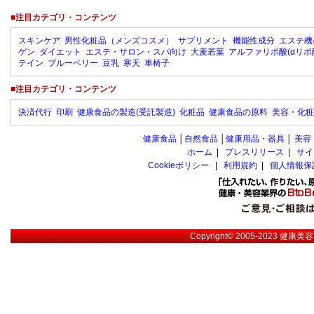
■注目カテゴリ・コンテンツ
スキンケア
男性化粧品（メンズコスメ）
サプリメント
機能性成分
エステ機
ゲン
ダイエット
エステ・サロン・スパ向け
大麦若葉
アルファリポ酸(αリポ
テイン
ブルーベリー
豆乳
寒天
車椅子
■注目カテゴリ・コンテンツ
決済代行
印刷
健康食品の製造(受託製造)
化粧品
健康食品の原料
美容・化粧
健康食品
│
自然食品
│
健康用品・器具
│
美容
ホーム
|
プレスリリース
|
サイ
Cookieポリシー
|
利用規約
|
個人情報保
Copyright© 2005-2023
健康美容