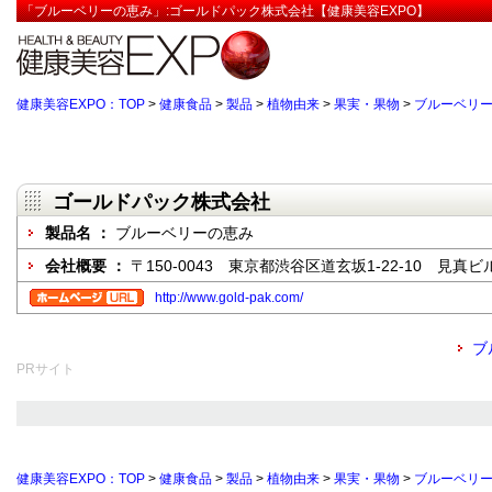
「ブルーベリーの恵み」:ゴールドパック株式会社【健康美容EXPO】
健康美容EXPO：TOP
>
健康食品
>
製品
>
植物由来
>
果実・果物
>
ブルーベリ
ゴールドパック株式会社
製品名 ：
ブルーベリーの恵み
会社概要 ：
〒150-0043 東京都渋谷区道玄坂1-22-10 見真ビ
http://www.gold-pak.com/
ブ
PRサイト
健康美容EXPO：TOP
>
健康食品
>
製品
>
植物由来
>
果実・果物
>
ブルーベリ