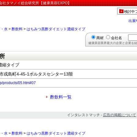
会社タマノイ総合研究所【健康美容EXPO】
検討中
出展
料・水
>
酢飲料
>
はちみつ黒酢ダイエット濃縮タイプ
商材
会社名
健康美容業界最大の企業と企業を結
所
濃縮タイプ
堺市戎島町4-45-1ポルタスセンター13階
jp/products/05.htm#07
酢飲料一覧
インタレストマッチ -
広告の掲載について
料・水
>
酢飲料
>
はちみつ黒酢ダイエット濃縮タイプ