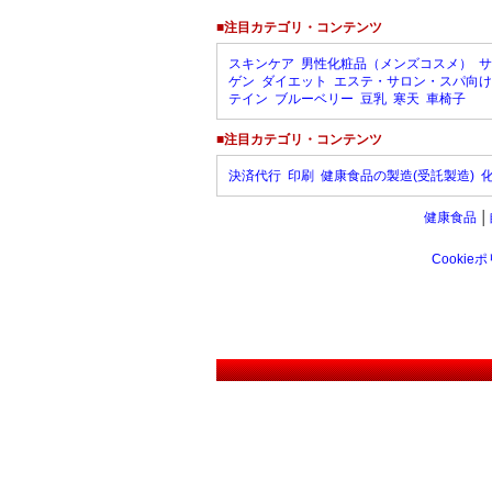
■注目カテゴリ・コンテンツ
スキンケア
男性化粧品（メンズコスメ）
サ
ゲン
ダイエット
エステ・サロン・スパ向け
テイン
ブルーベリー
豆乳
寒天
車椅子
■注目カテゴリ・コンテンツ
決済代行
印刷
健康食品の製造(受託製造)
健康食品
│
Cookie