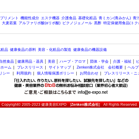
プリメント
機能性成分
エステ機器
介護食品
基礎化粧品
青ミカン(青みかん)
青汁
大麦若葉
アルファリポ酸(αリポ酸)
ピクノジェノール
黒酢
特定保健用食品(トク
化粧品
健康食品の原料
美容・化粧品の製造
健康食品の機器設備
自然食品
│
健康用品・器具
│
美容
│
ハーブ・アロマ
│
団体・学会
│
介護・福祉
│
ホーム
|
プレスリリース
|
サイトマップ
|
Zenken株式会社 会社概要
|
ヘルプ
ポリシー
|
利用規約
|
個人情報保護ポリシー
|
お問合わせ
|
プレスリリース・ニ
Copyright© 2005-2023
健康美容EXPO
[
Zenken株式会社
] All Rights Reserved.