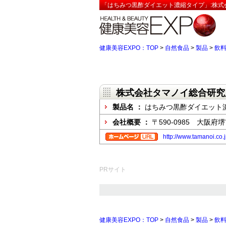
「はちみつ黒酢ダイエット濃縮タイプ」:株式
健康美容EXPO：TOP
>
自然食品
>
製品
>
飲
株式会社タマノイ総合研究
製品名 ：
はちみつ黒酢ダイエット
会社概要 ：
〒590-0985 大阪府
http://www.tamanoi.co.
PRサイト
健康美容EXPO：TOP
>
自然食品
>
製品
>
飲