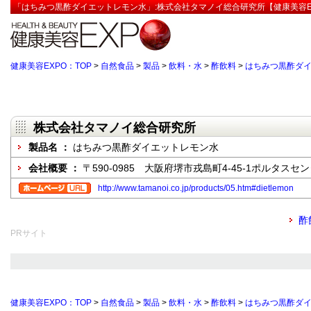
「はちみつ黒酢ダイエットレモン水」:株式会社タマノイ総合研究所【健康美容E
健康美容EXPO：TOP
>
自然食品
>
製品
>
飲料・水
>
酢飲料
>
はちみつ黒酢ダ
株式会社タマノイ総合研究所
製品名 ：
はちみつ黒酢ダイエットレモン水
会社概要 ：
〒590-0985 大阪府堺市戎島町4-45-1ポルタスセ
http://www.tamanoi.co.jp/products/05.htm#dietlemon
酢
PRサイト
健康美容EXPO：TOP
>
自然食品
>
製品
>
飲料・水
>
酢飲料
>
はちみつ黒酢ダ