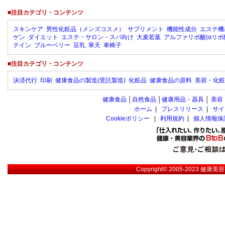
■注目カテゴリ・コンテンツ
スキンケア
男性化粧品（メンズコスメ）
サプリメント
機能性成分
エステ機
ゲン
ダイエット
エステ・サロン・スパ向け
大麦若葉
アルファリポ酸(αリポ
テイン
ブルーベリー
豆乳
寒天
車椅子
■注目カテゴリ・コンテンツ
決済代行
印刷
健康食品の製造(受託製造)
化粧品
健康食品の原料
美容・化粧
健康食品
│
自然食品
│
健康用品・器具
│
美容
ホーム
|
プレスリリース
|
サイ
Cookieポリシー
|
利用規約
|
個人情報保
Copyright© 2005-2023
健康美容