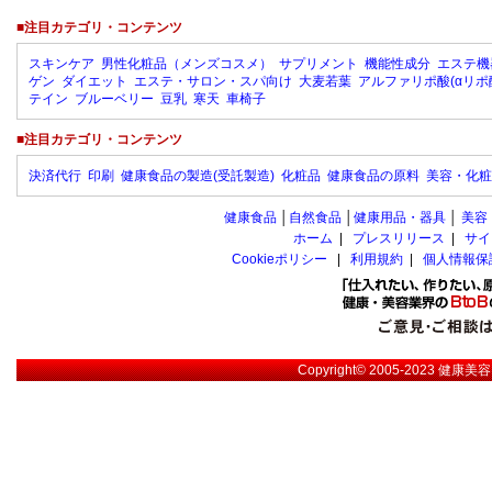
■注目カテゴリ・コンテンツ
スキンケア
男性化粧品（メンズコスメ）
サプリメント
機能性成分
エステ機
ゲン
ダイエット
エステ・サロン・スパ向け
大麦若葉
アルファリポ酸(αリポ
テイン
ブルーベリー
豆乳
寒天
車椅子
■注目カテゴリ・コンテンツ
決済代行
印刷
健康食品の製造(受託製造)
化粧品
健康食品の原料
美容・化粧
健康食品
│
自然食品
│
健康用品・器具
│
美容
ホーム
|
プレスリリース
|
サイ
Cookieポリシー
|
利用規約
|
個人情報保
Copyright© 2005-2023
健康美容