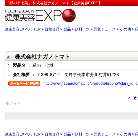
「緑の十七菜」:株式会社ナガノトマト【健康美容EXPO】
健康美容EXPO：TOP
>
自然食品
>
製品
>
飲料・水
>
野菜ジュース
>
その他
>
株式会社ナガノトマト
製品名 ：
緑の十七菜
会社概要 ：
〒399-8712 長野県松本市芳川村井町223
http://www.naganotomato.jp/products/list.php?ctgry_id=6
そ
PRサイト
健康美容EXPO：TOP
>
自然食品
>
製品
>
飲料・水
>
野菜ジュース
>
その他
>