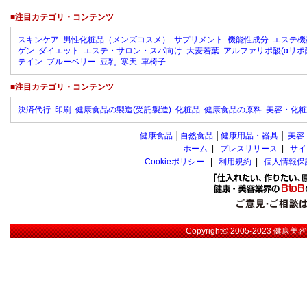
■注目カテゴリ・コンテンツ
スキンケア
男性化粧品（メンズコスメ）
サプリメント
機能性成分
エステ機
ゲン
ダイエット
エステ・サロン・スパ向け
大麦若葉
アルファリポ酸(αリポ
テイン
ブルーベリー
豆乳
寒天
車椅子
■注目カテゴリ・コンテンツ
決済代行
印刷
健康食品の製造(受託製造)
化粧品
健康食品の原料
美容・化粧
健康食品
│
自然食品
│
健康用品・器具
│
美容
ホーム
|
プレスリリース
|
サイ
Cookieポリシー
|
利用規約
|
個人情報保
Copyright© 2005-2023
健康美容