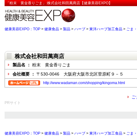
「粉末 黄金香りごま」:株式会社和田萬商店【健康美容EXPO】
健康美容EXPO：TOP
>
健康食品
>
製品
>
ハーブ
>
東洋ハーブ加工食品
>
ごま
株式会社和田萬商店
製品名 ：
粉末 黄金香りごま
会社概要 ：
〒530-0046 大阪府大阪市北区菅原町９－５
http://www.wadaman.com/shopping/kingoma.html
ご
PRサイト
健康美容EXPO：TOP
>
健康食品
>
製品
>
ハーブ
>
東洋ハーブ加工食品
>
ごま