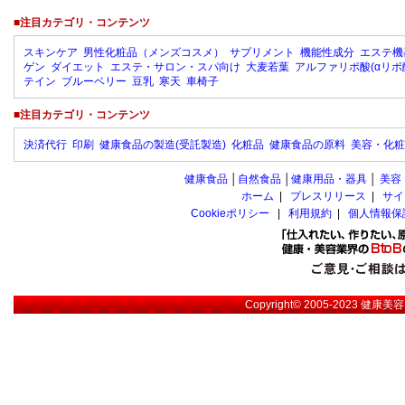
■注目カテゴリ・コンテンツ
スキンケア
男性化粧品（メンズコスメ）
サプリメント
機能性成分
エステ機
ゲン
ダイエット
エステ・サロン・スパ向け
大麦若葉
アルファリポ酸(αリポ
テイン
ブルーベリー
豆乳
寒天
車椅子
■注目カテゴリ・コンテンツ
決済代行
印刷
健康食品の製造(受託製造)
化粧品
健康食品の原料
美容・化粧
健康食品
│
自然食品
│
健康用品・器具
│
美容
ホーム
|
プレスリリース
|
サイ
Cookieポリシー
|
利用規約
|
個人情報保
Copyright© 2005-2023
健康美容