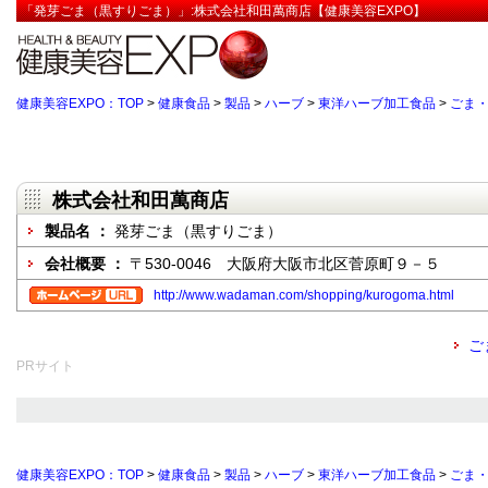
「発芽ごま（黒すりごま）」:株式会社和田萬商店【健康美容EXPO】
健康美容EXPO：TOP
>
健康食品
>
製品
>
ハーブ
>
東洋ハーブ加工食品
>
ごま
株式会社和田萬商店
製品名 ：
発芽ごま（黒すりごま）
会社概要 ：
〒530-0046 大阪府大阪市北区菅原町９－５
http://www.wadaman.com/shopping/kurogoma.html
ご
PRサイト
健康美容EXPO：TOP
>
健康食品
>
製品
>
ハーブ
>
東洋ハーブ加工食品
>
ごま