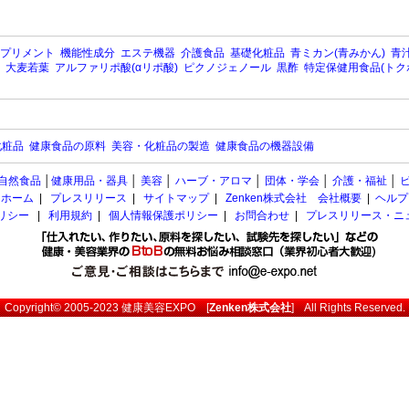
プリメント
機能性成分
エステ機器
介護食品
基礎化粧品
青ミカン(青みかん)
青汁
大麦若葉
アルファリポ酸(αリポ酸)
ピクノジェノール
黒酢
特定保健用食品(トク
化粧品
健康食品の原料
美容・化粧品の製造
健康食品の機器設備
自然食品
│
健康用品・器具
│
美容
│
ハーブ・アロマ
│
団体・学会
│
介護・福祉
│
ホーム
|
プレスリリース
|
サイトマップ
|
Zenken株式会社 会社概要
|
ヘルプ
ポリシー
|
利用規約
|
個人情報保護ポリシー
|
お問合わせ
|
プレスリリース・ニ
Copyright© 2005-2023
健康美容EXPO
[
Zenken株式会社
] All Rights Reserved.