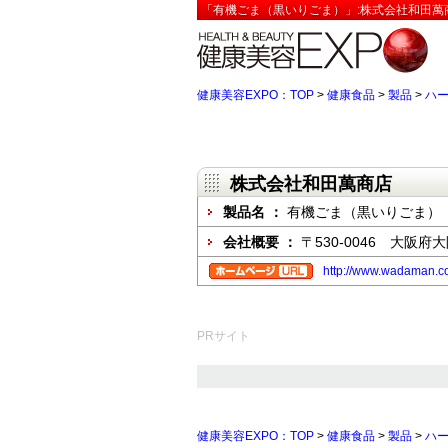
「有機ごま（黒いりごま）」:株式会社和田萬
健康美容EXPO：TOP
>
健康食品
>
製品
>
ハ
株式会社和田萬商店
製品名 ：
有機ごま（黒いりごま）
会社概要 ：
〒530-0046 大阪
http://www.wadaman.c
PRサイト
健康美容EXPO：TOP
>
健康食品
>
製品
>
ハ