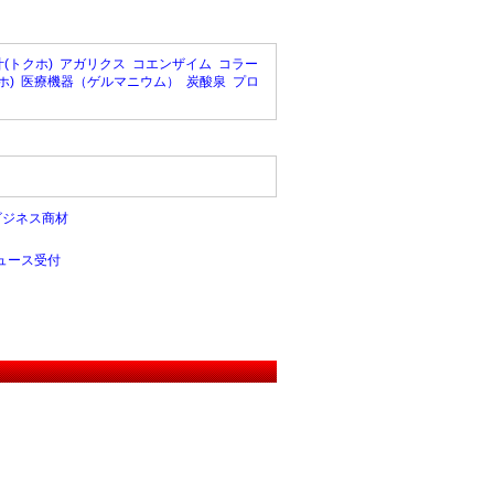
(トクホ)
アガリクス
コエンザイム
コラー
ホ)
医療機器（ゲルマニウム）
炭酸泉
プロ
ビジネス商材
ュース受付