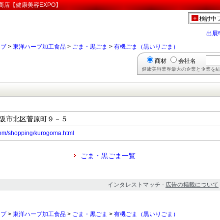
商店【健康美容EXPO】
検討中
出展
ーブ
>
東洋ハーブ加工食品
>
ごま・黒ごま
>
有機ごま（黒いりごま）
商材
会社名
健康美容業界最大の企業と企業を結
府大阪市北区菅原町９－５
om/shopping/kurogoma.html
ごま・黒ごま一覧
インタレストマッチ -
広告の掲載について
ーブ
>
東洋ハーブ加工食品
>
ごま・黒ごま
>
有機ごま（黒いりごま）