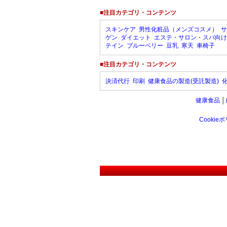
■注目カテゴリ・コンテンツ
スキンケア
男性化粧品（メンズコスメ）
サ
ゲン
ダイエット
エステ・サロン・スパ向け
テイン
ブルーベリー
豆乳
寒天
車椅子
■注目カテゴリ・コンテンツ
決済代行
印刷
健康食品の製造(受託製造)
健康食品
│
Cookie