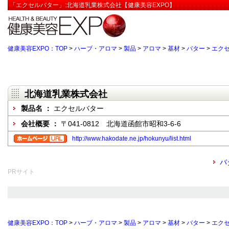
「エクセルバター」:北海道乳業株式会社【健康美容EXPO】
健康美容EXPO：TOP
>
ハーブ・アロマ
>
製品
>
アロマ
>
基材
>
バター
>
エク
北海道乳業株式会社
製品名 ：
エクセルバター
会社概要 ：
〒041-0812 北海道函館市昭和3-6-6
http://www.hakodate.ne.jp/hokunyu/list.html
バ
PRサイト
健康美容EXPO：TOP
>
ハーブ・アロマ
>
製品
>
アロマ
>
基材
>
バター
>
エク