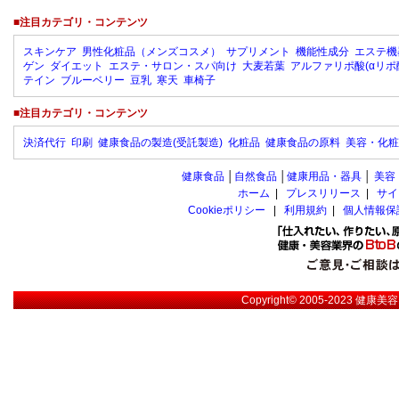
■注目カテゴリ・コンテンツ
スキンケア
男性化粧品（メンズコスメ）
サプリメント
機能性成分
エステ機
ゲン
ダイエット
エステ・サロン・スパ向け
大麦若葉
アルファリポ酸(αリポ
テイン
ブルーベリー
豆乳
寒天
車椅子
■注目カテゴリ・コンテンツ
決済代行
印刷
健康食品の製造(受託製造)
化粧品
健康食品の原料
美容・化粧
健康食品
│
自然食品
│
健康用品・器具
│
美容
ホーム
|
プレスリリース
|
サイ
Cookieポリシー
|
利用規約
|
個人情報保
Copyright© 2005-2023
健康美容