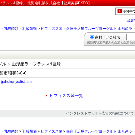
フランス&巨峰」:北海道乳業株式会社【健康美容EXPO】
検討中
出展
母・乳酸菌類
>
乳酸菌類
>
ビフィズス菌
>
銀座千疋屋フルーツヨーグルト 山形産ラ
商材
会社名
健康美容業界最大の企業と企業を結
グルト 山形産ラ・フランス&巨峰
館市昭和3-6-6
jp/hokunyu/list.html
ビフィズス菌一覧
インタレストマッチ -
広告の掲載について
母・乳酸菌類
>
乳酸菌類
>
ビフィズス菌
>
銀座千疋屋フルーツヨーグルト 山形産ラ