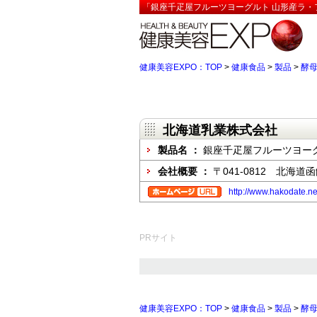
「銀座千疋屋フルーツヨーグルト 山形産ラ・
健康美容EXPO：TOP
>
健康食品
>
製品
>
酵
北海道乳業株式会社
製品名 ：
銀座千疋屋フルーツヨー
会社概要 ：
〒041-0812 北海道函
http://www.hakodate.ne.
PRサイト
健康美容EXPO：TOP
>
健康食品
>
製品
>
酵