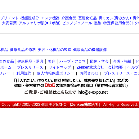
プリメント
機能性成分
エステ機器
介護食品
基礎化粧品
青ミカン(青みかん)
青汁
大麦若葉
アルファリポ酸(αリポ酸)
ピクノジェノール
黒酢
特定保健用食品(トク
化粧品
健康食品の原料
美容・化粧品の製造
健康食品の機器設備
自然食品
│
健康用品・器具
│
美容
│
ハーブ・アロマ
│
団体・学会
│
介護・福祉
│
ホーム
|
プレスリリース
|
サイトマップ
|
Zenken株式会社 会社概要
|
ヘルプ
ポリシー
|
利用規約
|
個人情報保護ポリシー
|
お問合わせ
|
プレスリリース・ニ
Copyright© 2005-2023
健康美容EXPO
[
Zenken株式会社
] All Rights Reserved.