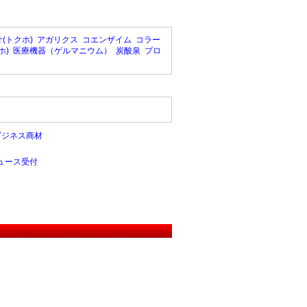
(トクホ)
アガリクス
コエンザイム
コラー
ホ)
医療機器（ゲルマニウム）
炭酸泉
プロ
ビジネス商材
ュース受付