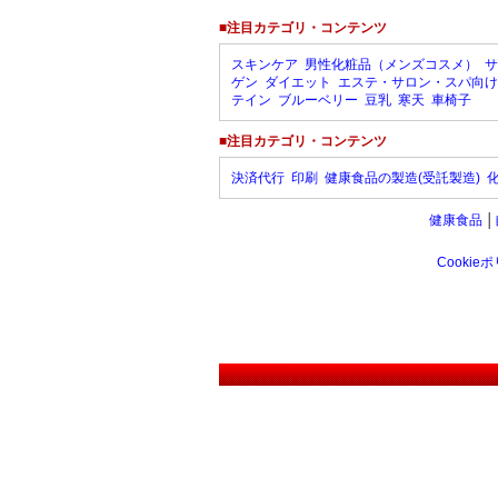
■注目カテゴリ・コンテンツ
スキンケア
男性化粧品（メンズコスメ）
サ
ゲン
ダイエット
エステ・サロン・スパ向け
テイン
ブルーベリー
豆乳
寒天
車椅子
■注目カテゴリ・コンテンツ
決済代行
印刷
健康食品の製造(受託製造)
健康食品
│
Cookie