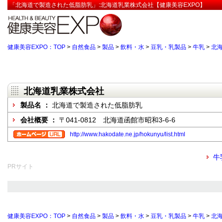
「北海道で製造された低脂肪乳」:北海道乳業株式会社【健康美容EXPO】
健康美容EXPO：TOP
>
自然食品
>
製品
>
飲料・水
>
豆乳・乳製品
>
牛乳
>
北
北海道乳業株式会社
製品名 ：
北海道で製造された低脂肪乳
会社概要 ：
〒041-0812 北海道函館市昭和3-6-6
http://www.hakodate.ne.jp/hokunyu/list.html
牛
PRサイト
健康美容EXPO：TOP
>
自然食品
>
製品
>
飲料・水
>
豆乳・乳製品
>
牛乳
>
北