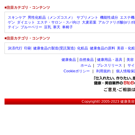
■注目カテゴリ・コンテンツ
スキンケア
男性化粧品（メンズコスメ）
サプリメント
機能性成分
エステ機
ゲン
ダイエット
エステ・サロン・スパ向け
大麦若葉
アルファリポ酸(αリポ
テイン
ブルーベリー
豆乳
寒天
車椅子
■注目カテゴリ・コンテンツ
決済代行
印刷
健康食品の製造(受託製造)
化粧品
健康食品の原料
美容・化粧
健康食品
│
自然食品
│
健康用品・器具
│
美容
ホーム
|
プレスリリース
|
サイ
Cookieポリシー
|
利用規約
|
個人情報保
Copyright© 2005-2023
健康美容