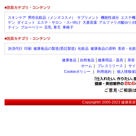
■注目カテゴリ・コンテンツ
スキンケア
男性化粧品（メンズコスメ）
サプリメント
機能性成分
エステ機
ゲン
ダイエット
エステ・サロン・スパ向け
大麦若葉
アルファリポ酸(αリポ
テイン
ブルーベリー
豆乳
寒天
車椅子
■注目カテゴリ・コンテンツ
決済代行
印刷
健康食品の製造(受託製造)
化粧品
健康食品の原料
美容・化粧
健康食品
│
自然食品
│
健康用品・器具
│
美容
ホーム
|
プレスリリース
|
サイ
Cookieポリシー
|
利用規約
|
個人情報保
Copyright© 2005-2023
健康美容