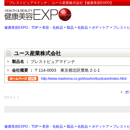
「ブレストピュアマドンナ」:ユース産業株式会社【健康美容EXPO】
健康美容EXPO：TOP
>
美容・化粧品
>
製品
>
化粧品
>
ボディケア
>
ブレスト
ユース産業株式会社
製品名 ：
ブレストピュアマドンナ
会社概要 ：
〒114-0003 東京都北区豊島 2-1-1
http://www.madonna.co.jp/shouhin/bustcare/index.html
ボ
PRサイト
健康美容EXPO：TOP
>
美容・化粧品
>
製品
>
化粧品
>
ボディケア
>
ブレスト