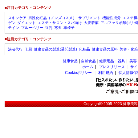
■注目カテゴリ・コンテンツ
スキンケア
男性化粧品（メンズコスメ）
サプリメント
機能性成分
エステ機
ゲン
ダイエット
エステ・サロン・スパ向け
大麦若葉
アルファリポ酸(αリポ
テイン
ブルーベリー
豆乳
寒天
車椅子
■注目カテゴリ・コンテンツ
決済代行
印刷
健康食品の製造(受託製造)
化粧品
健康食品の原料
美容・化粧
健康食品
│
自然食品
│
健康用品・器具
│
美容
ホーム
|
プレスリリース
|
サイ
Cookieポリシー
|
利用規約
|
個人情報保
Copyright© 2005-2023
健康美容