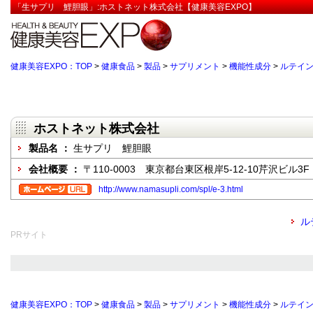
「生サプリ 鯉胆眼」:ホストネット株式会社【健康美容EXPO】
健康美容EXPO：TOP
>
健康食品
>
製品
>
サプリメント
>
機能性成分
>
ルテイ
ホストネット株式会社
製品名 ：
生サプリ 鯉胆眼
会社概要 ：
〒110-0003 東京都台東区根岸5-12-10芹沢ビル3F
http://www.namasupli.com/spl/e-3.html
ル
PRサイト
健康美容EXPO：TOP
>
健康食品
>
製品
>
サプリメント
>
機能性成分
>
ルテイ