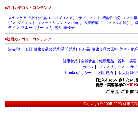
■注目カテゴリ・コンテンツ
スキンケア
男性化粧品（メンズコスメ）
サプリメント
機能性成分
エステ機
ゲン
ダイエット
エステ・サロン・スパ向け
大麦若葉
アルファリポ酸(αリポ
テイン
ブルーベリー
豆乳
寒天
車椅子
■注目カテゴリ・コンテンツ
決済代行
印刷
健康食品の製造(受託製造)
化粧品
健康食品の原料
美容・化粧
健康食品
│
自然食品
│
健康用品・器具
│
美容
ホーム
|
プレスリリース
|
サイ
Cookieポリシー
|
利用規約
|
個人情報保
Copyright© 2005-2023
健康美容