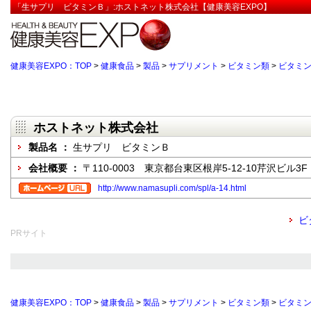
「生サプリ ビタミンＢ」:ホストネット株式会社【健康美容EXPO】
健康美容EXPO：TOP
>
健康食品
>
製品
>
サプリメント
>
ビタミン類
>
ビタミン
ホストネット株式会社
製品名 ：
生サプリ ビタミンＢ
会社概要 ：
〒110-0003 東京都台東区根岸5-12-10芹沢ビル3F
http://www.namasupli.com/spl/a-14.html
ビ
PRサイト
健康美容EXPO：TOP
>
健康食品
>
製品
>
サプリメント
>
ビタミン類
>
ビタミン