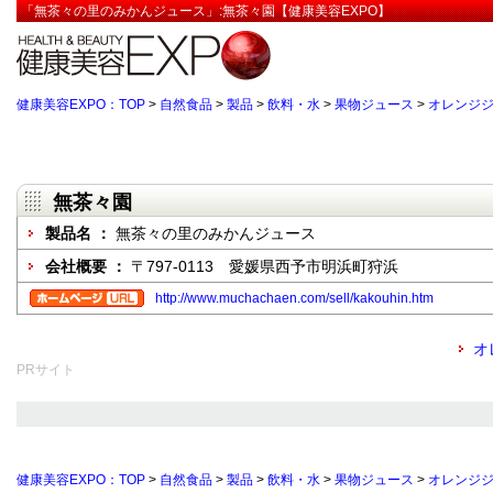
「無茶々の里のみかんジュース」:無茶々園【健康美容EXPO】
健康美容EXPO：TOP
>
自然食品
>
製品
>
飲料・水
>
果物ジュース
>
オレンジ
無茶々園
製品名 ：
無茶々の里のみかんジュース
会社概要 ：
〒797-0113 愛媛県西予市明浜町狩浜
http://www.muchachaen.com/sell/kakouhin.htm
オ
PRサイト
健康美容EXPO：TOP
>
自然食品
>
製品
>
飲料・水
>
果物ジュース
>
オレンジ