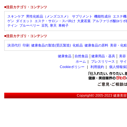
■注目カテゴリ・コンテンツ
スキンケア
男性化粧品（メンズコスメ）
サプリメント
機能性成分
エステ機
ゲン
ダイエット
エステ・サロン・スパ向け
大麦若葉
アルファリポ酸(αリポ
テイン
ブルーベリー
豆乳
寒天
車椅子
■注目カテゴリ・コンテンツ
決済代行
印刷
健康食品の製造(受託製造)
化粧品
健康食品の原料
美容・化粧
健康食品
│
自然食品
│
健康用品・器具
│
美容
ホーム
|
プレスリリース
|
サイ
Cookieポリシー
|
利用規約
|
個人情報保
Copyright© 2005-2023
健康美容