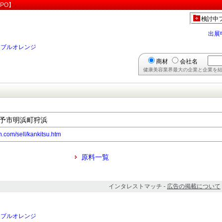
PO】
検討中
出展
ーブルオレンジ
商材
会社名
健康美容業界最大の企業と企業を結
県西予市明浜町狩浜
.com/sell/kankitsu.htm
原料一覧
インタレストマッチ -
広告の掲載について
ーブルオレンジ