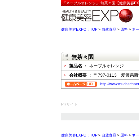
「ネーブルオレンジ」:無茶々園【健康美容EX
健康美容EXPO：TOP
>
自然食品
>
原料
>
ネ
無茶々園
製品名 ：
ネーブルオレンジ
会社概要 ：
〒797-0113 愛媛
http://www.muchachaen
PRサイト
健康美容EXPO：TOP
>
自然食品
>
原料
>
ネ