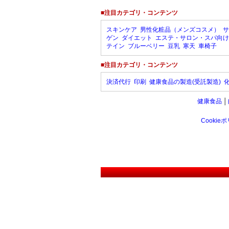
■注目カテゴリ・コンテンツ
スキンケア
男性化粧品（メンズコスメ）
サ
ゲン
ダイエット
エステ・サロン・スパ向け
テイン
ブルーベリー
豆乳
寒天
車椅子
■注目カテゴリ・コンテンツ
決済代行
印刷
健康食品の製造(受託製造)
健康食品
│
Cookie