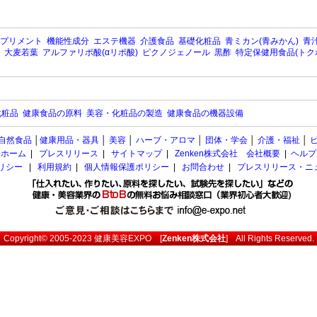
プリメント
機能性成分
エステ機器
介護食品
基礎化粧品
青ミカン(青みかん)
青汁
大麦若葉
アルファリポ酸(αリポ酸)
ピクノジェノール
黒酢
特定保健用食品(トク
化粧品
健康食品の原料
美容・化粧品の製造
健康食品の機器設備
自然食品
│
健康用品・器具
│
美容
│
ハーブ・アロマ
│
団体・学会
│
介護・福祉
│
ホーム
|
プレスリリース
|
サイトマップ
|
Zenken株式会社 会社概要
|
ヘルプ
ポリシー
|
利用規約
|
個人情報保護ポリシー
|
お問合わせ
|
プレスリリース・ニ
Copyright© 2005-2023
健康美容EXPO
[
Zenken株式会社
] All Rights Reserved.