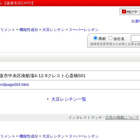
ル【健康美容EXPO】
検討中
出展
プリメント
>
機能性成分
>
大豆レシチン
>
スーパーレシチン
商材
会社名
健康美容業界最大の企業と企業を結
大阪市中央区南船場4-12-9クレスト心斎橋501
~rct/page004.html
大豆レシチン一覧
インタレストマッチ -
広告の掲載について
プリメント
>
機能性成分
>
大豆レシチン
>
スーパーレシチン