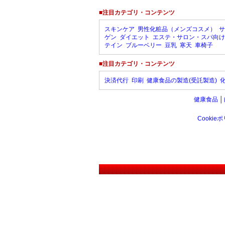
■注目カテゴリ・コンテンツ
スキンケア
男性化粧品（メンズコスメ）
サ
ゲン
ダイエット
エステ・サロン・スパ向け
テイン
ブルーベリー
豆乳
寒天
車椅子
■注目カテゴリ・コンテンツ
決済代行
印刷
健康食品の製造(受託製造)
健康食品
│
Cookie