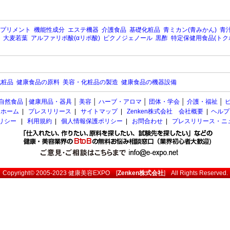
プリメント
機能性成分
エステ機器
介護食品
基礎化粧品
青ミカン(青みかん)
青汁
大麦若葉
アルファリポ酸(αリポ酸)
ピクノジェノール
黒酢
特定保健用食品(トク
化粧品
健康食品の原料
美容・化粧品の製造
健康食品の機器設備
自然食品
│
健康用品・器具
│
美容
│
ハーブ・アロマ
│
団体・学会
│
介護・福祉
│
ホーム
|
プレスリリース
|
サイトマップ
|
Zenken株式会社 会社概要
|
ヘルプ
ポリシー
|
利用規約
|
個人情報保護ポリシー
|
お問合わせ
|
プレスリリース・ニ
Copyright© 2005-2023
健康美容EXPO
[
Zenken株式会社
] All Rights Reserved.