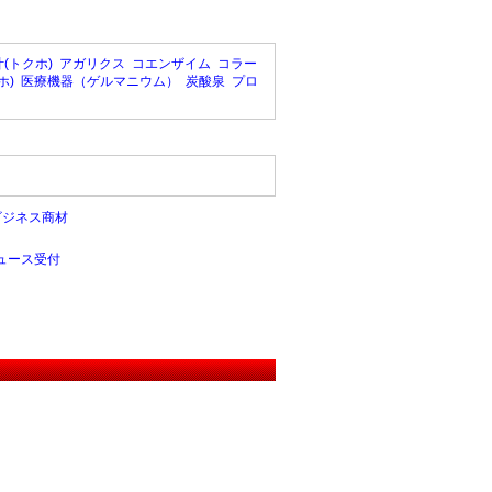
(トクホ)
アガリクス
コエンザイム
コラー
ホ)
医療機器（ゲルマニウム）
炭酸泉
プロ
ビジネス商材
ュース受付