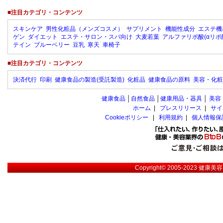
■注目カテゴリ・コンテンツ
スキンケア
男性化粧品（メンズコスメ）
サプリメント
機能性成分
エステ機
ゲン
ダイエット
エステ・サロン・スパ向け
大麦若葉
アルファリポ酸(αリポ
テイン
ブルーベリー
豆乳
寒天
車椅子
■注目カテゴリ・コンテンツ
決済代行
印刷
健康食品の製造(受託製造)
化粧品
健康食品の原料
美容・化粧
健康食品
│
自然食品
│
健康用品・器具
│
美容
ホーム
|
プレスリリース
|
サイ
Cookieポリシー
|
利用規約
|
個人情報保
Copyright© 2005-2023
健康美容