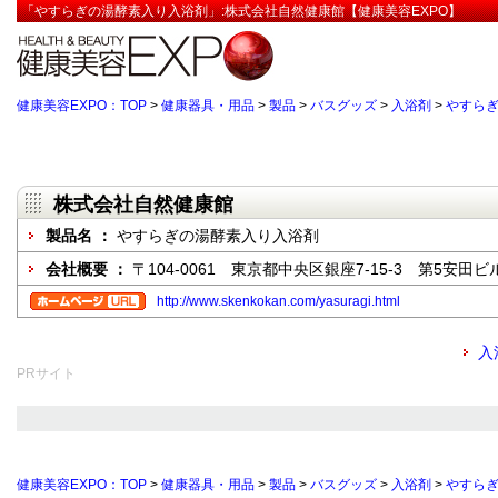
「やすらぎの湯酵素入り入浴剤」:株式会社自然健康館【健康美容EXPO】
健康美容EXPO：TOP
>
健康器具・用品
>
製品
>
バスグッズ
>
入浴剤
>
やすら
株式会社自然健康館
製品名 ：
やすらぎの湯酵素入り入浴剤
会社概要 ：
〒104-0061 東京都中央区銀座7-15-3 第5安田ビ
http://www.skenkokan.com/yasuragi.html
入
PRサイト
健康美容EXPO：TOP
>
健康器具・用品
>
製品
>
バスグッズ
>
入浴剤
>
やすら