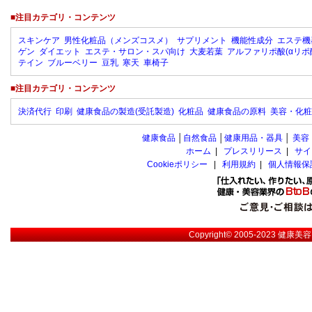
■注目カテゴリ・コンテンツ
スキンケア
男性化粧品（メンズコスメ）
サプリメント
機能性成分
エステ機
ゲン
ダイエット
エステ・サロン・スパ向け
大麦若葉
アルファリポ酸(αリポ
テイン
ブルーベリー
豆乳
寒天
車椅子
■注目カテゴリ・コンテンツ
決済代行
印刷
健康食品の製造(受託製造)
化粧品
健康食品の原料
美容・化粧
健康食品
│
自然食品
│
健康用品・器具
│
美容
ホーム
|
プレスリリース
|
サイ
Cookieポリシー
|
利用規約
|
個人情報保
Copyright© 2005-2023
健康美容