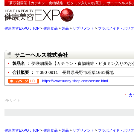
「夢咲朝霧茶【カテキン・食物繊維・ビタミン入りのお茶】」:サニーヘルス株式
健康美容EXPO：TOP
>
健康食品
>
製品
>
サプリメント
>
フラボノイド・ポリフ
サニーヘルス株式会社
製品名 ：
夢咲朝霧茶【カテキン・食物繊維・ビタミン入りのお
会社概要 ：
〒380-0911 長野県長野市稲葉1661番地
https://www.sunny-shop.com/secure.html
カ
PRサイト
健康美容EXPO：TOP
>
健康食品
>
製品
>
サプリメント
>
フラボノイド・ポリフ