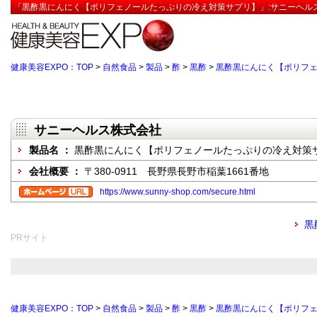
「黒酢黒にんにく【ポリフェノールたっぷりの冷え対策サプリ】」:サニーヘルス
健康美容EXPO：TOP
>
自然食品
>
製品
>
酢
>
黒酢
>
黒酢黒にんにく【ポリフ
サニーヘルス株式会社
製品名 ：
黒酢黒にんにく【ポリフェノールたっぷりの冷え対策
会社概要 ：
〒380-0911 長野県長野市稲葉1661番地
https://www.sunny-shop.com/secure.html
黒
PRサイト
健康美容EXPO：TOP
>
自然食品
>
製品
>
酢
>
黒酢
>
黒酢黒にんにく【ポリフ