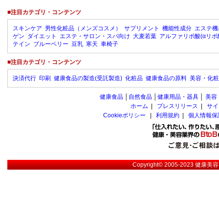
■注目カテゴリ・コンテンツ
スキンケア
男性化粧品（メンズコスメ）
サプリメント
機能性成分
エステ機
ゲン
ダイエット
エステ・サロン・スパ向け
大麦若葉
アルファリポ酸(αリポ
テイン
ブルーベリー
豆乳
寒天
車椅子
■注目カテゴリ・コンテンツ
決済代行
印刷
健康食品の製造(受託製造)
化粧品
健康食品の原料
美容・化粧
健康食品
│
自然食品
│
健康用品・器具
│
美容
ホーム
|
プレスリリース
|
サイ
Cookieポリシー
|
利用規約
|
個人情報保
Copyright© 2005-2023
健康美容