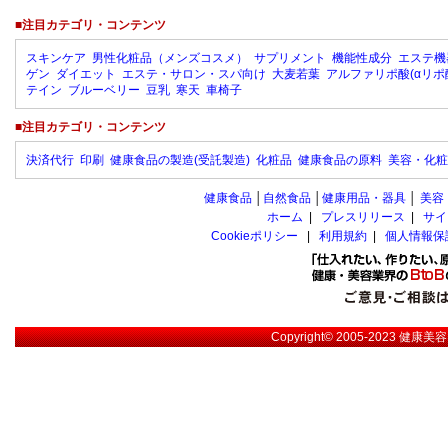
■注目カテゴリ・コンテンツ
スキンケア
男性化粧品（メンズコスメ）
サプリメント
機能性成分
エステ機
ゲン
ダイエット
エステ・サロン・スパ向け
大麦若葉
アルファリポ酸(αリポ
テイン
ブルーベリー
豆乳
寒天
車椅子
■注目カテゴリ・コンテンツ
決済代行
印刷
健康食品の製造(受託製造)
化粧品
健康食品の原料
美容・化粧
健康食品
│
自然食品
│
健康用品・器具
│
美容
ホーム
|
プレスリリース
|
サイ
Cookieポリシー
|
利用規約
|
個人情報保
Copyright© 2005-2023
健康美容