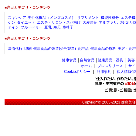
■注目カテゴリ・コンテンツ
スキンケア
男性化粧品（メンズコスメ）
サプリメント
機能性成分
エステ機
ゲン
ダイエット
エステ・サロン・スパ向け
大麦若葉
アルファリポ酸(αリポ
テイン
ブルーベリー
豆乳
寒天
車椅子
■注目カテゴリ・コンテンツ
決済代行
印刷
健康食品の製造(受託製造)
化粧品
健康食品の原料
美容・化粧
健康食品
│
自然食品
│
健康用品・器具
│
美容
ホーム
|
プレスリリース
|
サイ
Cookieポリシー
|
利用規約
|
個人情報保
Copyright© 2005-2023
健康美容