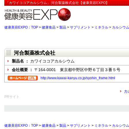
「カワイココアカルシウム」:河合製薬株式会社【健康美容EXPO】
健康美容EXPO：TOP
>
健康食品
>
製品
>
サプリメント
>
ミネラル
>
カルシウ
河合製薬株式会社
製品名 ：
カワイココアカルシウム
会社概要 ：
〒164-0001 東京都中野区中野６丁目３番５号
http://www.kawai-kanyu.co.jp/syohin_frame.html
カ
PRサイト
健康美容EXPO：TOP
>
健康食品
>
製品
>
サプリメント
>
ミネラル
>
カルシウ