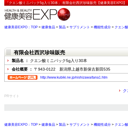
「クエン酸ミニパック5g入り30本」:有限会社西沢珍味販売【健康美容EXPO】
健康美容EXPO：TOP
>
健康食品
>
製品
>
サプリメント
>
機能性成分
>
クエン
有限会社西沢珍味販売
製品名 ：
クエン酸ミニパック5g入り30本
会社概要 ：
〒943-0122 新潟県上越市新保古新田535
http://www.kubiki.ne.jp/nishizawa/tana1.htm
ク
PRサイト
健康美容EXPO：TOP
>
健康食品
>
製品
>
サプリメント
>
機能性成分
>
クエン