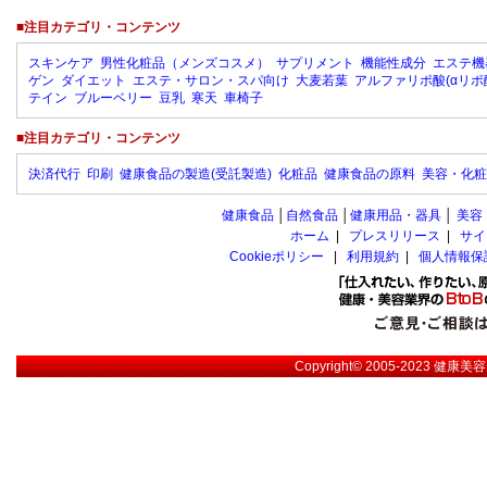
■注目カテゴリ・コンテンツ
スキンケア
男性化粧品（メンズコスメ）
サプリメント
機能性成分
エステ機
ゲン
ダイエット
エステ・サロン・スパ向け
大麦若葉
アルファリポ酸(αリポ
テイン
ブルーベリー
豆乳
寒天
車椅子
■注目カテゴリ・コンテンツ
決済代行
印刷
健康食品の製造(受託製造)
化粧品
健康食品の原料
美容・化粧
健康食品
│
自然食品
│
健康用品・器具
│
美容
ホーム
|
プレスリリース
|
サイ
Cookieポリシー
|
利用規約
|
個人情報保
Copyright© 2005-2023
健康美容