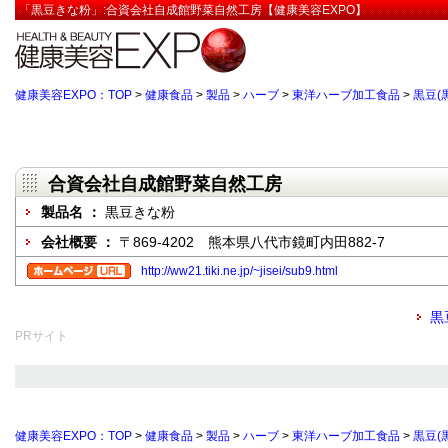
「黒豆きな粉」:合資会社自成館野菜自然工房【健康美容EXPO】
健康美容EXPO：TOP
>
健康食品
>
製品
>
ハーブ
>
東洋ハーブ加工食品
>
黒豆(
合資会社自成館野菜自然工房
製品名 ：
黒豆きな粉
会社概要 ：
〒869-4202 熊本県八代市鏡町内田882-7
http://ww21.tiki.ne.jp/~jisei/sub9.html
黒
PRサイト
健康美容EXPO：TOP
>
健康食品
>
製品
>
ハーブ
>
東洋ハーブ加工食品
>
黒豆(