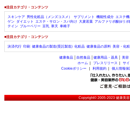
■注目カテゴリ・コンテンツ
スキンケア
男性化粧品（メンズコスメ）
サプリメント
機能性成分
エステ機
ゲン
ダイエット
エステ・サロン・スパ向け
大麦若葉
アルファリポ酸(αリポ
テイン
ブルーベリー
豆乳
寒天
車椅子
■注目カテゴリ・コンテンツ
決済代行
印刷
健康食品の製造(受託製造)
化粧品
健康食品の原料
美容・化粧
健康食品
│
自然食品
│
健康用品・器具
│
美容
ホーム
|
プレスリリース
|
サイ
Cookieポリシー
|
利用規約
|
個人情報保
Copyright© 2005-2023
健康美容