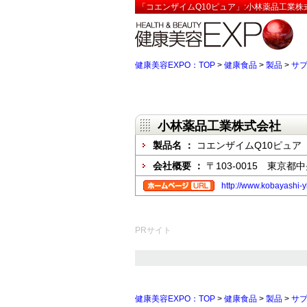
「コエンザイムQ10ピュア」:小林薬品工業株
健康美容EXPO：TOP
>
健康食品
>
製品
>
サ
小林薬品工業株式会社
製品名 ：
コエンザイムQ10ピュア
会社概要 ：
〒103-0015 東京
http://www.kobayashi-y
PRサイト
健康美容EXPO：TOP
>
健康食品
>
製品
>
サ