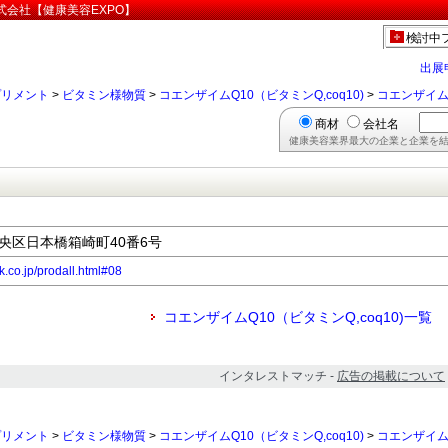
式会社【健康美容EXPO】
検討中
出展
プリメント
>
ビタミン様物質
>
コエンザイムQ10（ビタミンQ,coq10)
>
コエンザイム
商材
会社名
健康美容業界最大の企業と企業を結
都中央区日本橋箱崎町40番6号
k.co.jp/prodall.html#08
コエンザイムQ10（ビタミンQ,coq10)一覧
インタレストマッチ -
広告の掲載について
プリメント
>
ビタミン様物質
>
コエンザイムQ10（ビタミンQ,coq10)
>
コエンザイム