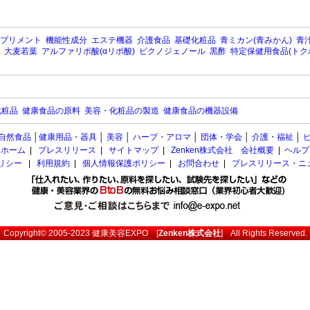
プリメント
機能性成分
エステ機器
介護食品
基礎化粧品
青ミカン(青みかん)
青汁
大麦若葉
アルファリポ酸(αリポ酸)
ピクノジェノール
黒酢
特定保健用食品(トク
化粧品
健康食品の原料
美容・化粧品の製造
健康食品の機器設備
自然食品
│
健康用品・器具
│
美容
│
ハーブ・アロマ
│
団体・学会
│
介護・福祉
│
ホーム
|
プレスリリース
|
サイトマップ
|
Zenken株式会社 会社概要
|
ヘルプ
ポリシー
|
利用規約
|
個人情報保護ポリシー
|
お問合わせ
|
プレスリリース・ニ
Copyright© 2005-2023
健康美容EXPO
[
Zenken株式会社
] All Rights Reserved.