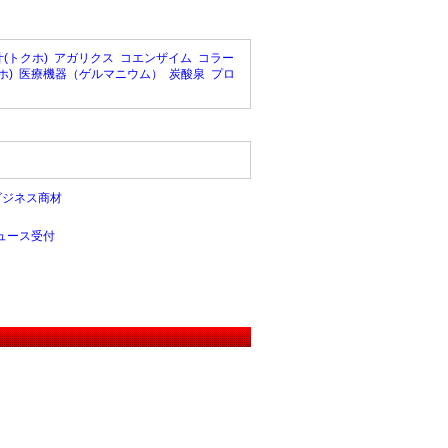
(トクホ)
アガリクス
コエンザイム
コラー
ホ)
医療機器（ゲルマニウム）
炭酸泉
プロ
ビジネス商材
ュース受付