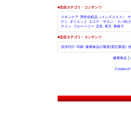
■注目カテゴリ・コンテンツ
スキンケア
男性化粧品（メンズコスメ）
サ
ゲン
ダイエット
エステ・サロン・スパ向け
テイン
ブルーベリー
豆乳
寒天
車椅子
■注目カテゴリ・コンテンツ
決済代行
印刷
健康食品の製造(受託製造)
健康食品
│
Cookie