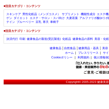
■注目カテゴリ・コンテンツ
スキンケア
男性化粧品（メンズコスメ）
サプリメント
機能性成分
エステ機
ゲン
ダイエット
エステ・サロン・スパ向け
大麦若葉
アルファリポ酸(αリポ
テイン
ブルーベリー
豆乳
寒天
車椅子
■注目カテゴリ・コンテンツ
決済代行
印刷
健康食品の製造(受託製造)
化粧品
健康食品の原料
美容・化粧
健康食品
│
自然食品
│
健康用品・器具
│
美容
ホーム
|
プレスリリース
|
サイ
Cookieポリシー
|
利用規約
|
個人情報保
Copyright© 2005-2023
健康美容