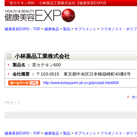
「茶カテキン600」:小林薬品工業株式会社【健康美容EXPO】
健康美容EXPO：TOP
>
健康食品
>
製品
>
サプリメント
>
フラボノイド・ポリフ
小林薬品工業株式会社
製品名 ：
茶カテキン600
会社概要 ：
〒103-0015 東京都中央区日本橋箱崎町40番6号
http://www.kobayashi-yk.co.jp/prodall.html#08
カ
PRサイト
健康美容EXPO：TOP
>
健康食品
>
製品
>
サプリメント
>
フラボノイド・ポリフ