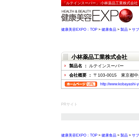
「ルテインスーパー」:小林薬品工業株式会社【
健康美容EXPO：TOP
>
健康食品
>
製品
>
サ
小林薬品工業株式会社
製品名 ：
ルテインスーパー
会社概要 ：
〒103-0015 東京
http://www.kobayashi-y
PRサイト
健康美容EXPO：TOP
>
健康食品
>
製品
>
サ