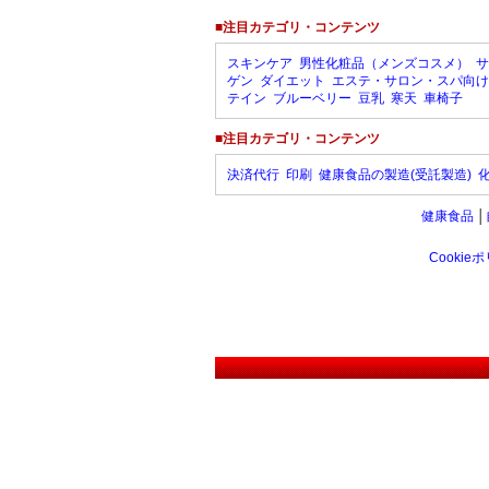
■注目カテゴリ・コンテンツ
スキンケア
男性化粧品（メンズコスメ）
サ
ゲン
ダイエット
エステ・サロン・スパ向け
テイン
ブルーベリー
豆乳
寒天
車椅子
■注目カテゴリ・コンテンツ
決済代行
印刷
健康食品の製造(受託製造)
健康食品
│
Cookie