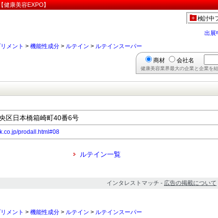
健康美容EXPO】
検討中
出展
プリメント
>
機能性成分
>
ルテイン
>
ルテインスーパー
商材
会社名
健康美容業界最大の企業と企業を結
都中央区日本橋箱崎町40番6号
k.co.jp/prodall.html#08
ルテイン一覧
インタレストマッチ -
広告の掲載について
プリメント
>
機能性成分
>
ルテイン
>
ルテインスーパー