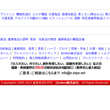
プリメント
機能性成分
エステ機器
介護食品
基礎化粧品
青ミカン(青みかん)
青汁
大麦若葉
アルファリポ酸(αリポ酸)
ピクノジェノール
黒酢
特定保健用食品(トク
化粧品
健康食品の原料
美容・化粧品の製造
健康食品の機器設備
自然食品
│
健康用品・器具
│
美容
│
ハーブ・アロマ
│
団体・学会
│
介護・福祉
│
ホーム
|
プレスリリース
|
サイトマップ
|
Zenken株式会社 会社概要
|
ヘルプ
ポリシー
|
利用規約
|
個人情報保護ポリシー
|
お問合わせ
|
プレスリリース・ニ
Copyright© 2005-2023
健康美容EXPO
[
Zenken株式会社
] All Rights Reserved.