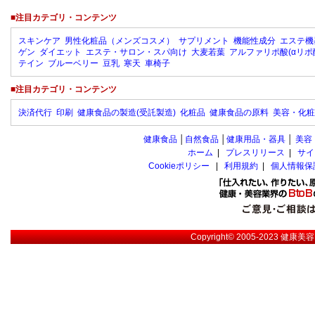
■注目カテゴリ・コンテンツ
スキンケア
男性化粧品（メンズコスメ）
サプリメント
機能性成分
エステ機
ゲン
ダイエット
エステ・サロン・スパ向け
大麦若葉
アルファリポ酸(αリポ
テイン
ブルーベリー
豆乳
寒天
車椅子
■注目カテゴリ・コンテンツ
決済代行
印刷
健康食品の製造(受託製造)
化粧品
健康食品の原料
美容・化粧
健康食品
│
自然食品
│
健康用品・器具
│
美容
ホーム
|
プレスリリース
|
サイ
Cookieポリシー
|
利用規約
|
個人情報保
Copyright© 2005-2023
健康美容