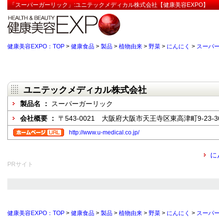
「スーパーガーリック」:ユニテックメディカル株式会社【健康美容EXPO】
健康美容EXPO：TOP
>
健康食品
>
製品
>
植物由来
>
野菜
>
にんにく
>
スーパ
ユニテックメディカル株式会社
製品名 ：
スーパーガーリック
会社概要 ：
〒543-0021 大阪府大阪市天王寺区東高津町9-23-3
http://www.u-medical.co.jp/
に
PRサイト
健康美容EXPO：TOP
>
健康食品
>
製品
>
植物由来
>
野菜
>
にんにく
>
スーパ