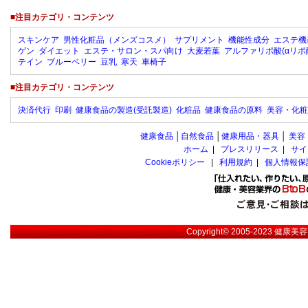
■注目カテゴリ・コンテンツ
スキンケア
男性化粧品（メンズコスメ）
サプリメント
機能性成分
エステ機
ゲン
ダイエット
エステ・サロン・スパ向け
大麦若葉
アルファリポ酸(αリポ
テイン
ブルーベリー
豆乳
寒天
車椅子
■注目カテゴリ・コンテンツ
決済代行
印刷
健康食品の製造(受託製造)
化粧品
健康食品の原料
美容・化粧
健康食品
│
自然食品
│
健康用品・器具
│
美容
ホーム
|
プレスリリース
|
サイ
Cookieポリシー
|
利用規約
|
個人情報保
Copyright© 2005-2023
健康美容