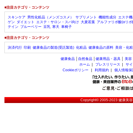
■注目カテゴリ・コンテンツ
スキンケア
男性化粧品（メンズコスメ）
サプリメント
機能性成分
エステ機
ゲン
ダイエット
エステ・サロン・スパ向け
大麦若葉
アルファリポ酸(αリポ
テイン
ブルーベリー
豆乳
寒天
車椅子
■注目カテゴリ・コンテンツ
決済代行
印刷
健康食品の製造(受託製造)
化粧品
健康食品の原料
美容・化粧
健康食品
│
自然食品
│
健康用品・器具
│
美容
ホーム
|
プレスリリース
|
サイ
Cookieポリシー
|
利用規約
|
個人情報保
Copyright© 2005-2023
健康美容