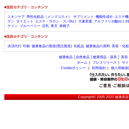
■注目カテゴリ・コンテンツ
スキンケア
男性化粧品（メンズコスメ）
サプリメント
機能性成分
エステ機
ゲン
ダイエット
エステ・サロン・スパ向け
大麦若葉
アルファリポ酸(αリポ
テイン
ブルーベリー
豆乳
寒天
車椅子
■注目カテゴリ・コンテンツ
決済代行
印刷
健康食品の製造(受託製造)
化粧品
健康食品の原料
美容・化粧
健康食品
│
自然食品
│
健康用品・器具
│
美容
ホーム
|
プレスリリース
|
サイ
Cookieポリシー
|
利用規約
|
個人情報保
Copyright© 2005-2023
健康美容