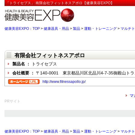
「トライセプス」:有限会社フィットネスアポロ【健康美容EXPO】
健康美容EXPO：TOP
>
健康器具・用品
>
製品
>
運動・トレーニング
>
マルチト
有限会社フィットネスアポロ
製品名 ：
トライセプス
会社概要 ：
〒140-0001 東京都品川区北品川4-7-35御殿山ト
http://www.fitnessapollo.jp/
マ
PRサイト
健康美容EXPO：TOP
>
健康器具・用品
>
製品
>
運動・トレーニング
>
マルチト