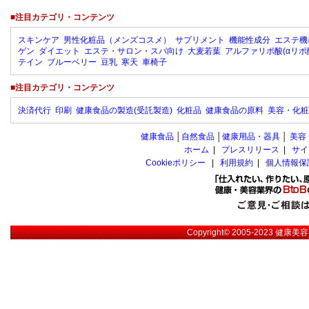
■注目カテゴリ・コンテンツ
スキンケア
男性化粧品（メンズコスメ）
サプリメント
機能性成分
エステ機
ゲン
ダイエット
エステ・サロン・スパ向け
大麦若葉
アルファリポ酸(αリポ
テイン
ブルーベリー
豆乳
寒天
車椅子
■注目カテゴリ・コンテンツ
決済代行
印刷
健康食品の製造(受託製造)
化粧品
健康食品の原料
美容・化粧
健康食品
│
自然食品
│
健康用品・器具
│
美容
ホーム
|
プレスリリース
|
サイ
Cookieポリシー
|
利用規約
|
個人情報保
Copyright© 2005-2023
健康美容