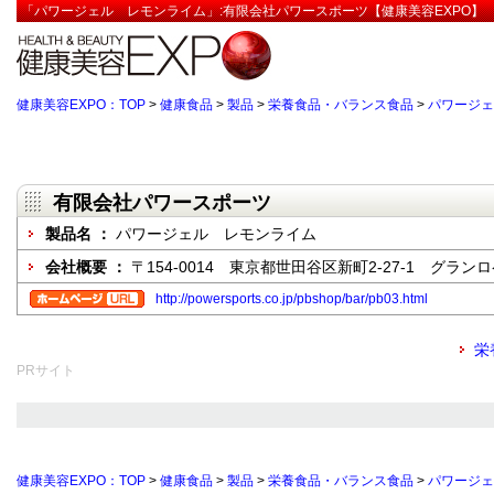
「パワージェル レモンライム」:有限会社パワースポーツ【健康美容EXPO】
健康美容EXPO：TOP
>
健康食品
>
製品
>
栄養食品・バランス食品
>
パワージェ
有限会社パワースポーツ
製品名 ：
パワージェル レモンライム
会社概要 ：
〒154-0014 東京都世田谷区新町2-27-1 グランロ
http://powersports.co.jp/pbshop/bar/pb03.html
栄
PRサイト
健康美容EXPO：TOP
>
健康食品
>
製品
>
栄養食品・バランス食品
>
パワージェ