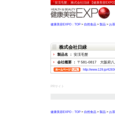
「安渓毛蟹」:株式会社日緑 【健康美容EXPO
健康美容EXPO：TOP
>
自然食品
>
製品
>
お
株式会社日緑
製品名 ：
安渓毛蟹
会社概要 ：
〒581-0817 大阪府八
http://www.129.jp/428
PRサイト
健康美容EXPO：TOP
>
自然食品
>
製品
>
お