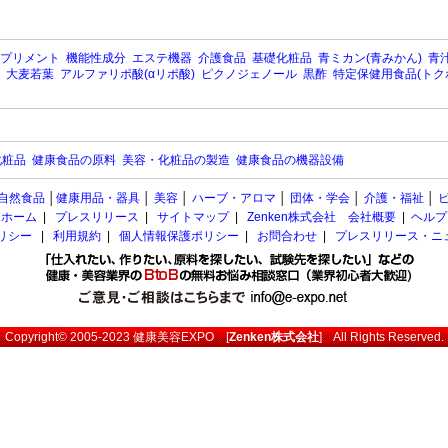
プリメント
機能性成分
エステ機器
介護食品
基礎化粧品
青ミカン(青みかん)
青汁
大麦若葉
アルファリポ酸(αリポ酸)
ピクノジェノール
黒酢
特定保健用食品(トク
化粧品
健康食品の原料
美容・化粧品の製造
健康食品の機器設備
自然食品
│
健康用品・器具
│
美容
│
ハーブ・アロマ
│
団体・学会
│
介護・福祉
│
ホーム
|
プレスリリース
|
サイトマップ
|
Zenken株式会社 会社概要
|
ヘルプ
ポリシー
|
利用規約
|
個人情報保護ポリシー
|
お問合わせ
|
プレスリリース・ニ
Copyright© 2005-2023
健康美容EXPO
[
Zenken株式会社
] All Rights Reserved.