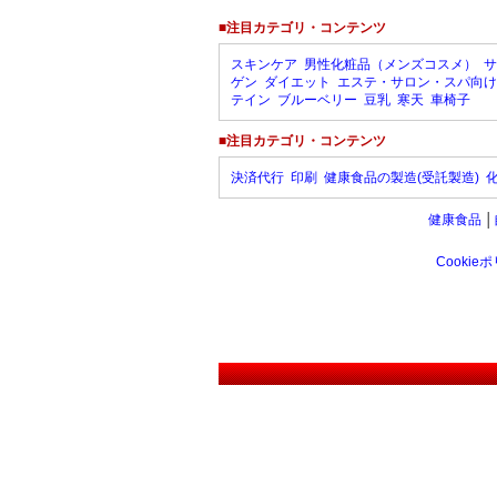
■注目カテゴリ・コンテンツ
スキンケア
男性化粧品（メンズコスメ）
サ
ゲン
ダイエット
エステ・サロン・スパ向け
テイン
ブルーベリー
豆乳
寒天
車椅子
■注目カテゴリ・コンテンツ
決済代行
印刷
健康食品の製造(受託製造)
健康食品
│
Cookie