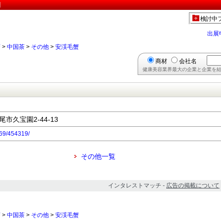
】
検討中
出展
茶
>
中国茶
>
その他
>
安渓毛蟹
商材
会社名
健康美容業界最大の企業と企業を結
尾市久宝園2-44-13
369/454319/
その他一覧
インタレストマッチ -
広告の掲載について
茶
>
中国茶
>
その他
>
安渓毛蟹