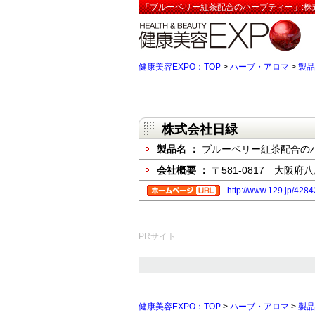
「ブルーベリー紅茶配合のハーブティー」:株式
健康美容EXPO：TOP
>
ハーブ・アロマ
>
製品
株式会社日緑
製品名 ：
ブルーベリー紅茶配合の
会社概要 ：
〒581-0817 大阪府八
http://www.129.jp/428
PRサイト
健康美容EXPO：TOP
>
ハーブ・アロマ
>
製品