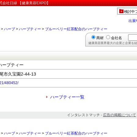
会社日緑 【健康美容EXPO】
検討中
出展
>
ハーブ
>
ハーブティー
>
ブルーベリー紅茶配合のハーブティー
商材
会社名
健康美容業界最大の企業と企業を結
ハーブティー
尾市久宝園2-44-13
421/480452/
ハーブティー一覧
インタレストマッチ -
広告の掲載について
>
ハーブ
>
ハーブティー
>
ブルーベリー紅茶配合のハーブティー