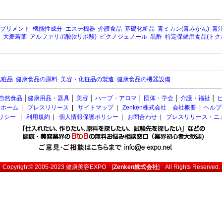
プリメント
機能性成分
エステ機器
介護食品
基礎化粧品
青ミカン(青みかん)
青汁
大麦若葉
アルファリポ酸(αリポ酸)
ピクノジェノール
黒酢
特定保健用食品(トク
化粧品
健康食品の原料
美容・化粧品の製造
健康食品の機器設備
自然食品
│
健康用品・器具
│
美容
│
ハーブ・アロマ
│
団体・学会
│
介護・福祉
│
ホーム
|
プレスリリース
|
サイトマップ
|
Zenken株式会社 会社概要
|
ヘルプ
ポリシー
|
利用規約
|
個人情報保護ポリシー
|
お問合わせ
|
プレスリリース・ニ
Copyright© 2005-2023
健康美容EXPO
[
Zenken株式会社
] All Rights Reserved.