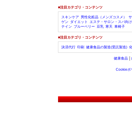
■注目カテゴリ・コンテンツ
スキンケア
男性化粧品（メンズコスメ）
サ
ゲン
ダイエット
エステ・サロン・スパ向け
テイン
ブルーベリー
豆乳
寒天
車椅子
■注目カテゴリ・コンテンツ
決済代行
印刷
健康食品の製造(受託製造)
健康食品
│
Cookie