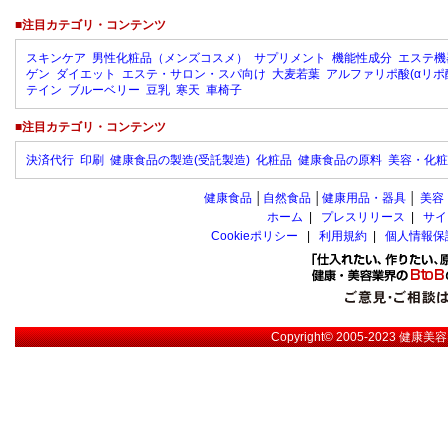
■注目カテゴリ・コンテンツ
スキンケア
男性化粧品（メンズコスメ）
サプリメント
機能性成分
エステ機
ゲン
ダイエット
エステ・サロン・スパ向け
大麦若葉
アルファリポ酸(αリポ
テイン
ブルーベリー
豆乳
寒天
車椅子
■注目カテゴリ・コンテンツ
決済代行
印刷
健康食品の製造(受託製造)
化粧品
健康食品の原料
美容・化粧
健康食品
│
自然食品
│
健康用品・器具
│
美容
ホーム
|
プレスリリース
|
サイ
Cookieポリシー
|
利用規約
|
個人情報保
Copyright© 2005-2023
健康美容