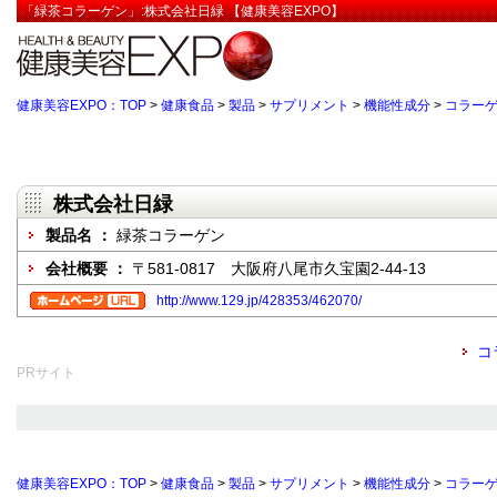
「緑茶コラーゲン」:株式会社日緑 【健康美容EXPO】
健康美容EXPO：TOP
>
健康食品
>
製品
>
サプリメント
>
機能性成分
>
コラー
株式会社日緑
製品名 ：
緑茶コラーゲン
会社概要 ：
〒581-0817 大阪府八尾市久宝園2-44-13
http://www.129.jp/428353/462070/
コ
PRサイト
健康美容EXPO：TOP
>
健康食品
>
製品
>
サプリメント
>
機能性成分
>
コラー