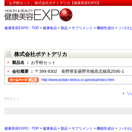
「お手軽セット」:株式会社ポテトデリカ【健康美容EXPO】
健康美容EXPO：TOP
>
健康食品
>
製品
>
サプリメント
>
機能性成分
>
ソバ(そば
株式会社ポテトデリカ
製品名 ：
お手軽セット
会社概要 ：
〒399-8302 長野県安曇野市穂高北穂高2595-1
http://www.potato-delica.co.jp/soba/index.html
ソ
PRサイト
健康美容EXPO：TOP
>
健康食品
>
製品
>
サプリメント
>
機能性成分
>
ソバ(そば