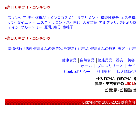
■注目カテゴリ・コンテンツ
スキンケア
男性化粧品（メンズコスメ）
サプリメント
機能性成分
エステ機
ゲン
ダイエット
エステ・サロン・スパ向け
大麦若葉
アルファリポ酸(αリポ
テイン
ブルーベリー
豆乳
寒天
車椅子
■注目カテゴリ・コンテンツ
決済代行
印刷
健康食品の製造(受託製造)
化粧品
健康食品の原料
美容・化粧
健康食品
│
自然食品
│
健康用品・器具
│
美容
ホーム
|
プレスリリース
|
サイ
Cookieポリシー
|
利用規約
|
個人情報保
Copyright© 2005-2023
健康美容