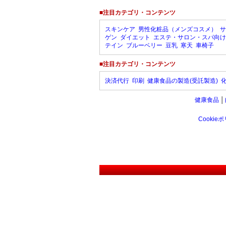
■注目カテゴリ・コンテンツ
スキンケア
男性化粧品（メンズコスメ）
サ
ゲン
ダイエット
エステ・サロン・スパ向け
テイン
ブルーベリー
豆乳
寒天
車椅子
■注目カテゴリ・コンテンツ
決済代行
印刷
健康食品の製造(受託製造)
健康食品
│
Cookie