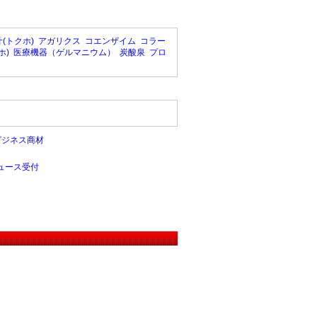
(トクホ)
アガリクス
コエンザイム
コラー
ホ)
医療機器（ゲルマニウム）
炭酸泉
プロ
ビジネス商材
ュース受付