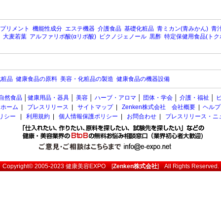
プリメント
機能性成分
エステ機器
介護食品
基礎化粧品
青ミカン(青みかん)
青汁
大麦若葉
アルファリポ酸(αリポ酸)
ピクノジェノール
黒酢
特定保健用食品(トク
化粧品
健康食品の原料
美容・化粧品の製造
健康食品の機器設備
自然食品
│
健康用品・器具
│
美容
│
ハーブ・アロマ
│
団体・学会
│
介護・福祉
│
ホーム
|
プレスリリース
|
サイトマップ
|
Zenken株式会社 会社概要
|
ヘルプ
ポリシー
|
利用規約
|
個人情報保護ポリシー
|
お問合わせ
|
プレスリリース・ニ
Copyright© 2005-2023
健康美容EXPO
[
Zenken株式会社
] All Rights Reserved.