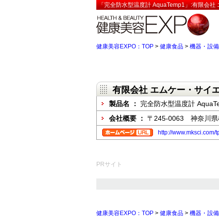
「完全防水型温度計 AquaTemp1」:有限
健康美容EXPO：TOP
>
健康食品
>
機器・設備
有限会社 エムケー・サイ
製品名 ：
完全防水型温度計 AquaTe
会社概要 ：
〒245-0063 神奈川
http://www.mksci.com/
PRサイト
健康美容EXPO：TOP
>
健康食品
>
機器・設備