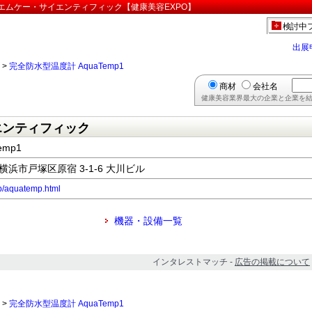
会社 エムケー・サイエンティフィック【健康美容EXPO】
検討中
出展
>
完全防水型温度計 AquaTemp1
商材
会社名
健康美容業界最大の企業と企業を結
エンティフィック
mp1
県横浜市戸塚区原宿 3-1-6 大川ビル
tp/aquatemp.html
機器・設備一覧
インタレストマッチ -
広告の掲載について
>
完全防水型温度計 AquaTemp1