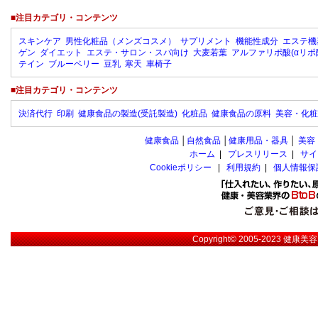
■注目カテゴリ・コンテンツ
スキンケア
男性化粧品（メンズコスメ）
サプリメント
機能性成分
エステ機
ゲン
ダイエット
エステ・サロン・スパ向け
大麦若葉
アルファリポ酸(αリポ
テイン
ブルーベリー
豆乳
寒天
車椅子
■注目カテゴリ・コンテンツ
決済代行
印刷
健康食品の製造(受託製造)
化粧品
健康食品の原料
美容・化粧
健康食品
│
自然食品
│
健康用品・器具
│
美容
ホーム
|
プレスリリース
|
サイ
Cookieポリシー
|
利用規約
|
個人情報保
Copyright© 2005-2023
健康美容