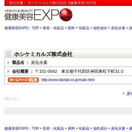
「炭化水素」:ホシケミカルズ株式会社【健康美容EXPO】
健康美容EXPO：TOP
>
美容・化粧品
>
原料
>
化粧品
>
油性成分
>
炭化水素
>
ホシケミカルズ株式会社
製品名 ：
炭化水素
会社概要 ：
〒101-0042 東京都千代田区神田東松下町31-2
http://www.starlab.co.jp/mate.html
炭
PRサイト
健康美容EXPO：TOP
>
美容・化粧品
>
原料
>
化粧品
>
油性成分
>
炭化水素
>