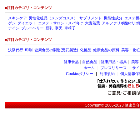
■注目カテゴリ・コンテンツ
スキンケア
男性化粧品（メンズコスメ）
サプリメント
機能性成分
エステ機
ゲン
ダイエット
エステ・サロン・スパ向け
大麦若葉
アルファリポ酸(αリポ
テイン
ブルーベリー
豆乳
寒天
車椅子
■注目カテゴリ・コンテンツ
決済代行
印刷
健康食品の製造(受託製造)
化粧品
健康食品の原料
美容・化粧
健康食品
│
自然食品
│
健康用品・器具
│
美容
ホーム
|
プレスリリース
|
サイ
Cookieポリシー
|
利用規約
|
個人情報保
Copyright© 2005-2023
健康美容