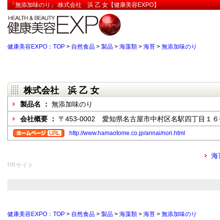
「無添加味のり」:株式会社 浜 乙 女【健康美容EXPO】
健康美容EXPO：TOP
>
自然食品
>
製品
>
海藻類
>
海苔
>
無添加味のり
株式会社 浜 乙 女
製品名 ：
無添加味のり
会社概要 ：
〒453-0002 愛知県名古屋市中村区名駅四丁目１
http://www.hamaotome.co.jp/annai/nori.html
海
PRサイト
健康美容EXPO：TOP
>
自然食品
>
製品
>
海藻類
>
海苔
>
無添加味のり