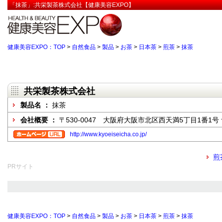
「抹茶」:共栄製茶株式会社【健康美容EXPO】
健康美容EXPO：TOP
>
自然食品
>
製品
>
お茶
>
日本茶
>
煎茶
>
抹茶
共栄製茶株式会社
製品名 ：
抹茶
会社概要 ：
〒530-0047 大阪府大阪市北区西天満5丁目1番1号
http://www.kyoeiseicha.co.jp/
煎
PRサイト
健康美容EXPO：TOP
>
自然食品
>
製品
>
お茶
>
日本茶
>
煎茶
>
抹茶