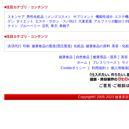
■注目カテゴリ・コンテンツ
スキンケア
男性化粧品（メンズコスメ）
サプリメント
機能性成分
エステ機
ゲン
ダイエット
エステ・サロン・スパ向け
大麦若葉
アルファリポ酸(αリポ
テイン
ブルーベリー
豆乳
寒天
車椅子
■注目カテゴリ・コンテンツ
決済代行
印刷
健康食品の製造(受託製造)
化粧品
健康食品の原料
美容・化粧
健康食品
│
自然食品
│
健康用品・器具
│
美容
ホーム
|
プレスリリース
|
サイ
Cookieポリシー
|
利用規約
|
個人情報保
Copyright© 2005-2023
健康美容