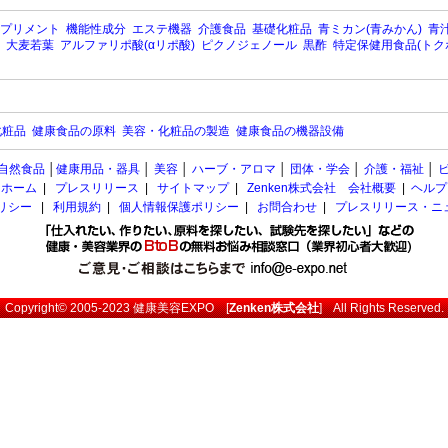
プリメント
機能性成分
エステ機器
介護食品
基礎化粧品
青ミカン(青みかん)
青汁
大麦若葉
アルファリポ酸(αリポ酸)
ピクノジェノール
黒酢
特定保健用食品(トク
化粧品
健康食品の原料
美容・化粧品の製造
健康食品の機器設備
自然食品
│
健康用品・器具
│
美容
│
ハーブ・アロマ
│
団体・学会
│
介護・福祉
│
ホーム
|
プレスリリース
|
サイトマップ
|
Zenken株式会社 会社概要
|
ヘルプ
ポリシー
|
利用規約
|
個人情報保護ポリシー
|
お問合わせ
|
プレスリリース・ニ
Copyright© 2005-2023
健康美容EXPO
[
Zenken株式会社
] All Rights Reserved.