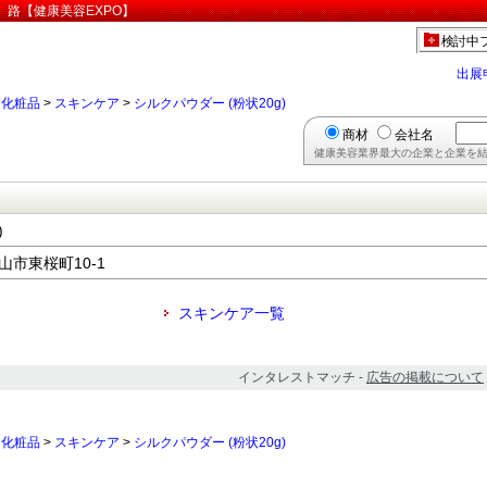
島 路【健康美容EXPO】
検討中
出展
>
化粧品
>
スキンケア
>
シルクパウダー (粉状20g)
商材
会社名
健康美容業界最大の企業と企業を結
)
福山市東桜町10-1
スキンケア一覧
インタレストマッチ -
広告の掲載について
>
化粧品
>
スキンケア
>
シルクパウダー (粉状20g)