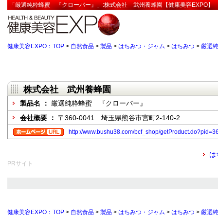
「厳選純粋蜂蜜 『クローバー』」:株式会社 武州養蜂園【健康美容EXPO】
健康美容EXPO：TOP
>
自然食品
>
製品
>
はちみつ・ジャム
>
はちみつ
>
厳選
株式会社 武州養蜂園
製品名 ：
厳選純粋蜂蜜 『クローバー』
会社概要 ：
〒360-0041 埼玉県熊谷市宮町2-140-2
http://www.bushu38.com/bcf_shop/getProduct.do?pi
は
PRサイト
健康美容EXPO：TOP
>
自然食品
>
製品
>
はちみつ・ジャム
>
はちみつ
>
厳選