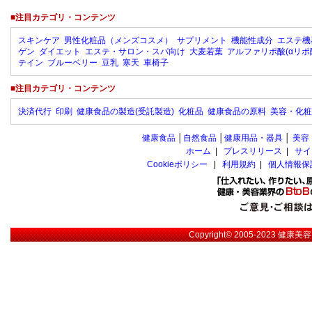
■注目カテゴリ・コンテンツ
スキンケア
男性化粧品（メンズコスメ）
サプリメント
機能性成分
エステ機
ゲン
ダイエット
エステ・サロン・スパ向け
大麦若葉
アルファリポ酸(αリポ
テイン
ブルーベリー
豆乳
寒天
車椅子
■注目カテゴリ・コンテンツ
決済代行
印刷
健康食品の製造(受託製造)
化粧品
健康食品の原料
美容・化粧
健康食品
│
自然食品
│
健康用品・器具
│
美容
ホーム
|
プレスリリース
|
サイ
Cookieポリシー
|
利用規約
|
個人情報保
Copyright© 2005-2023
健康美容