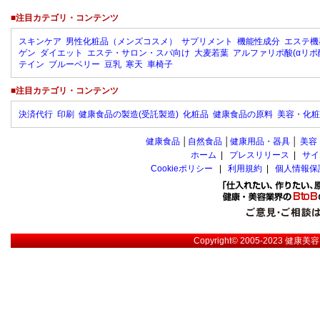
■注目カテゴリ・コンテンツ
スキンケア
男性化粧品（メンズコスメ）
サプリメント
機能性成分
エステ機
ゲン
ダイエット
エステ・サロン・スパ向け
大麦若葉
アルファリポ酸(αリポ
テイン
ブルーベリー
豆乳
寒天
車椅子
■注目カテゴリ・コンテンツ
決済代行
印刷
健康食品の製造(受託製造)
化粧品
健康食品の原料
美容・化粧
健康食品
│
自然食品
│
健康用品・器具
│
美容
ホーム
|
プレスリリース
|
サイ
Cookieポリシー
|
利用規約
|
個人情報保
Copyright© 2005-2023
健康美容