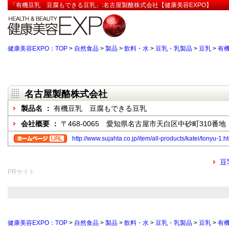
「有機豆乳 豆腐もできる豆乳」:名古屋製酪株式会社【健康美容EXPO】
健康美容EXPO：TOP
>
自然食品
>
製品
>
飲料・水
>
豆乳・乳製品
>
豆乳
>
有
名古屋製酪株式会社
製品名 ：
有機豆乳 豆腐もできる豆乳
会社概要 ：
〒468-0065 愛知県名古屋市天白区中砂町310番地
http://www.sujahta.co.jp/item/all-products/katei/tonyu-1.h
豆
PRサイト
健康美容EXPO：TOP
>
自然食品
>
製品
>
飲料・水
>
豆乳・乳製品
>
豆乳
>
有