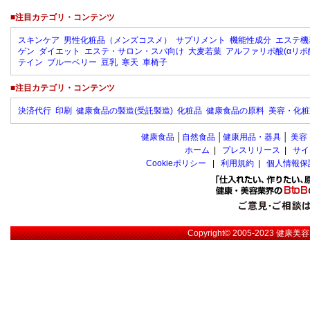
■注目カテゴリ・コンテンツ
スキンケア
男性化粧品（メンズコスメ）
サプリメント
機能性成分
エステ機
ゲン
ダイエット
エステ・サロン・スパ向け
大麦若葉
アルファリポ酸(αリポ
テイン
ブルーベリー
豆乳
寒天
車椅子
■注目カテゴリ・コンテンツ
決済代行
印刷
健康食品の製造(受託製造)
化粧品
健康食品の原料
美容・化粧
健康食品
│
自然食品
│
健康用品・器具
│
美容
ホーム
|
プレスリリース
|
サイ
Cookieポリシー
|
利用規約
|
個人情報保
Copyright© 2005-2023
健康美容