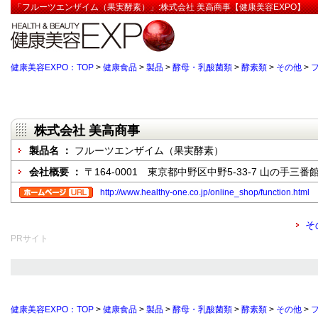
「フルーツエンザイム（果実酵素）」:株式会社 美高商事【健康美容EXPO】
健康美容EXPO：TOP
>
健康食品
>
製品
>
酵母・乳酸菌類
>
酵素類
>
その他
>
株式会社 美高商事
製品名 ：
フルーツエンザイム（果実酵素）
会社概要 ：
〒164-0001 東京都中野区中野5-33-7 山の手三番館
http://www.healthy-one.co.jp/online_shop/function.html
そ
PRサイト
健康美容EXPO：TOP
>
健康食品
>
製品
>
酵母・乳酸菌類
>
酵素類
>
その他
>