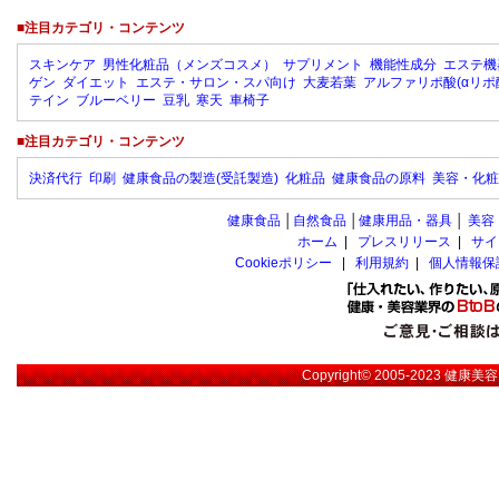
■注目カテゴリ・コンテンツ
スキンケア
男性化粧品（メンズコスメ）
サプリメント
機能性成分
エステ機
ゲン
ダイエット
エステ・サロン・スパ向け
大麦若葉
アルファリポ酸(αリポ
テイン
ブルーベリー
豆乳
寒天
車椅子
■注目カテゴリ・コンテンツ
決済代行
印刷
健康食品の製造(受託製造)
化粧品
健康食品の原料
美容・化粧
健康食品
│
自然食品
│
健康用品・器具
│
美容
ホーム
|
プレスリリース
|
サイ
Cookieポリシー
|
利用規約
|
個人情報保
Copyright© 2005-2023
健康美容