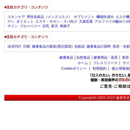
■注目カテゴリ・コンテンツ
スキンケア
男性化粧品（メンズコスメ）
サプリメント
機能性成分
エステ機
ゲン
ダイエット
エステ・サロン・スパ向け
大麦若葉
アルファリポ酸(αリポ
テイン
ブルーベリー
豆乳
寒天
車椅子
■注目カテゴリ・コンテンツ
決済代行
印刷
健康食品の製造(受託製造)
化粧品
健康食品の原料
美容・化粧
健康食品
│
自然食品
│
健康用品・器具
│
美容
ホーム
|
プレスリリース
|
サイ
Cookieポリシー
|
利用規約
|
個人情報保
Copyright© 2005-2023
健康美容