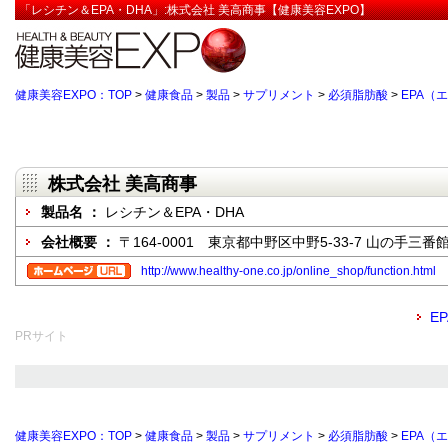
「レシチン＆EPA・DHA」:株式会社 美高商事【健康美容EXPO】
健康美容EXPO：TOP
>
健康食品
>
製品
>
サプリメント
>
必須脂肪酸
>
EPA（
株式会社 美高商事
製品名 ：
レシチン＆EPA・DHA
会社概要 ：
〒164-0001 東京都中野区中野5-33-7 山の手三番館
http://www.healthy-one.co.jp/online_shop/function.html
E
PRサイト
健康美容EXPO：TOP
>
健康食品
>
製品
>
サプリメント
>
必須脂肪酸
>
EPA（