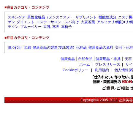
■注目カテゴリ・コンテンツ
スキンケア
男性化粧品（メンズコスメ）
サプリメント
機能性成分
エステ機
ゲン
ダイエット
エステ・サロン・スパ向け
大麦若葉
アルファリポ酸(αリポ
テイン
ブルーベリー
豆乳
寒天
車椅子
■注目カテゴリ・コンテンツ
決済代行
印刷
健康食品の製造(受託製造)
化粧品
健康食品の原料
美容・化粧
健康食品
│
自然食品
│
健康用品・器具
│
美容
ホーム
|
プレスリリース
|
サイ
Cookieポリシー
|
利用規約
|
個人情報保
Copyright© 2005-2023
健康美容