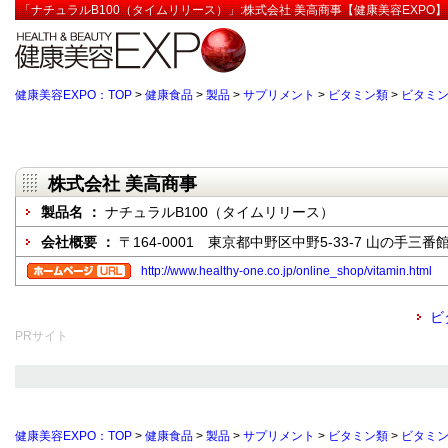
「ナチュラルB100（タイムリリース）」:株式会社 美高商事【健康美容EXPO】
健康美容EXPO：TOP
>
健康食品
>
製品
>
サプリメント
>
ビタミン類
>
ビタミン
株式会社 美高商事
製品名 ：
ナチュラルB100（タイムリリース）
会社概要 ：
〒164-0001 東京都中野区中野5-33-7 山の手三番館
http://www.healthy-one.co.jp/online_shop/vitamin.html
ビ
PRサイト
健康美容EXPO：TOP
>
健康食品
>
製品
>
サプリメント
>
ビタミン類
>
ビタミン