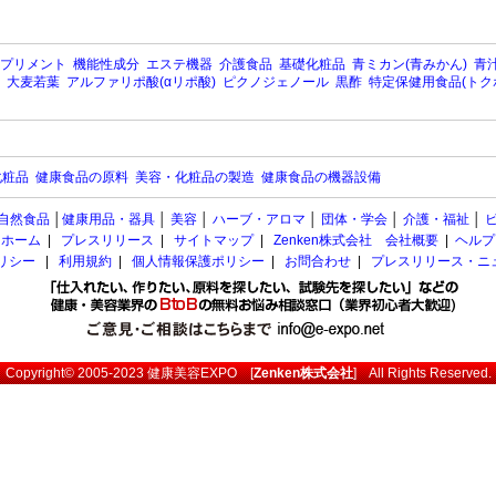
プリメント
機能性成分
エステ機器
介護食品
基礎化粧品
青ミカン(青みかん)
青汁
大麦若葉
アルファリポ酸(αリポ酸)
ピクノジェノール
黒酢
特定保健用食品(トク
化粧品
健康食品の原料
美容・化粧品の製造
健康食品の機器設備
自然食品
│
健康用品・器具
│
美容
│
ハーブ・アロマ
│
団体・学会
│
介護・福祉
│
ホーム
|
プレスリリース
|
サイトマップ
|
Zenken株式会社 会社概要
|
ヘルプ
ポリシー
|
利用規約
|
個人情報保護ポリシー
|
お問合わせ
|
プレスリリース・ニ
Copyright© 2005-2023
健康美容EXPO
[
Zenken株式会社
] All Rights Reserved.