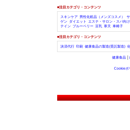
■注目カテゴリ・コンテンツ
スキンケア
男性化粧品（メンズコスメ）
サ
ゲン
ダイエット
エステ・サロン・スパ向け
テイン
ブルーベリー
豆乳
寒天
車椅子
■注目カテゴリ・コンテンツ
決済代行
印刷
健康食品の製造(受託製造)
健康食品
│
Cookie