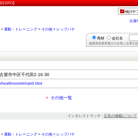
EXPO】
検討中
出展
>
運動・トレーニング
>
その他
>
レップパテ
商材
会社名
健康美容業界最大の企業と企業を結
名古屋市中区千代田2-16-30
p/healthroom/rehabili.html
その他一覧
インタレストマッチ -
広告の掲載について
>
運動・トレーニング
>
その他
>
レップパテ