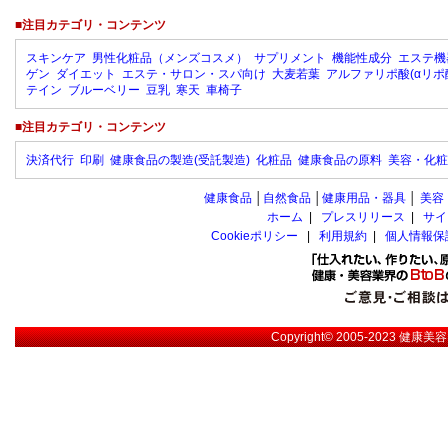
■注目カテゴリ・コンテンツ
スキンケア
男性化粧品（メンズコスメ）
サプリメント
機能性成分
エステ機
ゲン
ダイエット
エステ・サロン・スパ向け
大麦若葉
アルファリポ酸(αリポ
テイン
ブルーベリー
豆乳
寒天
車椅子
■注目カテゴリ・コンテンツ
決済代行
印刷
健康食品の製造(受託製造)
化粧品
健康食品の原料
美容・化粧
健康食品
│
自然食品
│
健康用品・器具
│
美容
ホーム
|
プレスリリース
|
サイ
Cookieポリシー
|
利用規約
|
個人情報保
Copyright© 2005-2023
健康美容