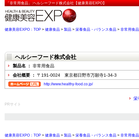
「非常用食品」:ヘルシーフード株式会社【健康美容EXPO】
健康美容EXPO：TOP
>
健康食品
>
製品
>
栄養食品・バランス食品
>
非常用食品
ヘルシーフード株式会社
製品名 ：
非常用食品
会社概要 ：
〒191-0024 東京都日野市万願寺1-34-3
http://www.healthy-food.co.jp/
栄
PRサイト
健康美容EXPO：TOP
>
健康食品
>
製品
>
栄養食品・バランス食品
>
非常用食品