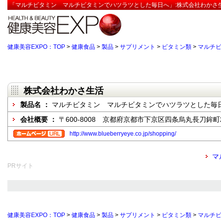
「マルチビタミン マルチビタミンでハツラツとした毎日へ」:株式会社わかさ生
健康美容EXPO：TOP
>
健康食品
>
製品
>
サプリメント
>
ビタミン類
>
マルチ
株式会社わかさ生活
製品名 ：
マルチビタミン マルチビタミンでハツラツとした毎
会社概要 ：
〒600-8008 京都府京都市下京区四条烏丸長刀鉾町
http://www.blueberryeye.co.jp/shopping/
マ
PRサイト
健康美容EXPO：TOP
>
健康食品
>
製品
>
サプリメント
>
ビタミン類
>
マルチ