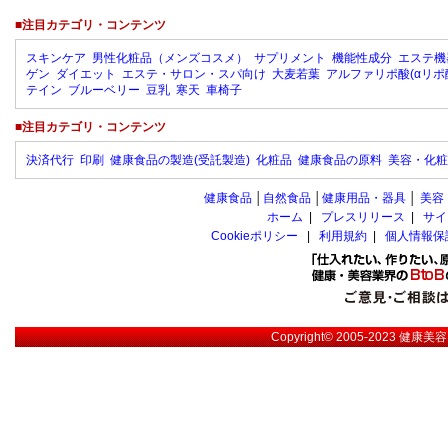
■注目カテゴリ・コンテンツ
スキンケア
男性化粧品（メンズコスメ）
サプリメント
機能性成分
エステ機
ゲン
ダイエット
エステ・サロン・スパ向け
大麦若葉
アルファリポ酸(αリポ
テイン
ブルーベリー
豆乳
寒天
車椅子
■注目カテゴリ・コンテンツ
決済代行
印刷
健康食品の製造(受託製造)
化粧品
健康食品の原料
美容・化粧
健康食品
│
自然食品
│
健康用品・器具
│
美容
ホーム
|
プレスリリース
|
サイ
Cookieポリシー
|
利用規約
|
個人情報保
Copyright© 2005-2023
健康美容