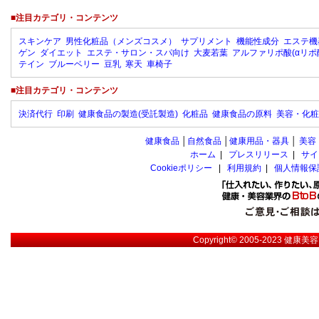
■注目カテゴリ・コンテンツ
スキンケア
男性化粧品（メンズコスメ）
サプリメント
機能性成分
エステ機
ゲン
ダイエット
エステ・サロン・スパ向け
大麦若葉
アルファリポ酸(αリポ
テイン
ブルーベリー
豆乳
寒天
車椅子
■注目カテゴリ・コンテンツ
決済代行
印刷
健康食品の製造(受託製造)
化粧品
健康食品の原料
美容・化粧
健康食品
│
自然食品
│
健康用品・器具
│
美容
ホーム
|
プレスリリース
|
サイ
Cookieポリシー
|
利用規約
|
個人情報保
Copyright© 2005-2023
健康美容