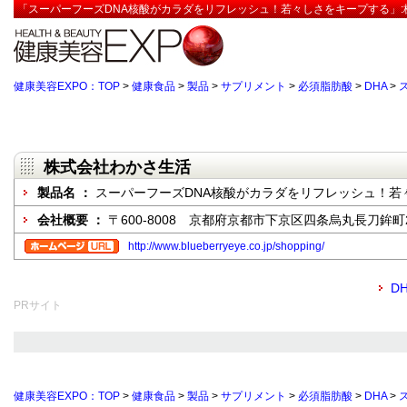
「スーパーフーズDNA核酸がカラダをリフレッシュ！若々しさをキープする」:
健康美容EXPO：TOP
>
健康食品
>
製品
>
サプリメント
>
必須脂肪酸
>
DHA
>
株式会社わかさ生活
製品名 ：
スーパーフーズDNA核酸がカラダをリフレッシュ！若
会社概要 ：
〒600-8008 京都府京都市下京区四条烏丸長刀鉾町
http://www.blueberryeye.co.jp/shopping/
D
PRサイト
健康美容EXPO：TOP
>
健康食品
>
製品
>
サプリメント
>
必須脂肪酸
>
DHA
>